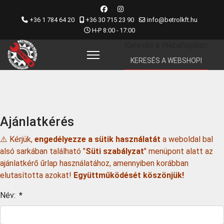
+36 1 784 64 20
+36 30 715 23 90
info@betrolkft.hu
H-P 8:00 - 17:00
Keresés a Webshopban:
Ajánlatkérés
⚠️ Kérjük,
engedélyezze a sütik használatát
a weboldal bal
alsó sarkában található "
Süti szabályzat
" menüpont alatt az
ajánlatkérő űrlap használatához, amennyiben korábban
elutasította azokat!
Együttműködését köszönjük!
Név:
*