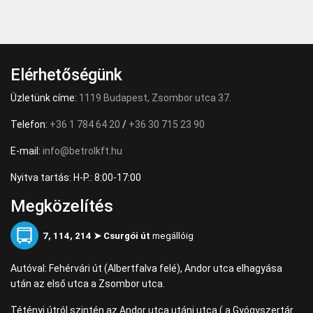
Elérhetőségünk
Üzletünk címe:
1119 Budapest, Zsombor utca 37.
Telefon:
+36 1 784 64 20
/
+36 30 715 23 90
E-mail:
info@betrolkft.hu
Nyitva tartás: H-P.: 8:00-17:00
Megközelítés
7, 114, 214 ➤ Csurgói út
megállóig
Autóval: Fehérvári út (Albertfalva felé), Andor utca elhagyása
után az első utca a Zsombor utca.
Tétényi útról szintén az Andor utca utáni utca ( a Gyógyszertár