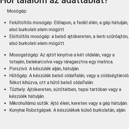
Hol találom az adattáblát?
Mosógép:
Felültöltős mosógép: Előlapon, a fedél élén, a gép hátulján,
alsó burkolati elem mögött
Elöltöltős mosógép: a belső ajtókereten, a lenti szűrőajtón,
alsó burkolati elem mögött.
Mosogatógép: Az ajtót kinyitva a két oldalán, vagy a
tetején, belekarcolva vagy ráragasztva egy matrica.
Porszívó: A készülék alján, hátulján.
Hűtőgép: A készülék belső oldalfalán, vagy a zöldségtároló
fiókot kihúzva, ott a hűtő belső oldalfalán.
Tűzhely: Ajtókereten, sütőtérben, tepsi tartóban vagy a
készülék hátulján.
Mikrohullámú sütők: Ajtó élein, kereten vagy a gép hátulján.
Konyhai Robotgépek: A készülékek külső burkolatán, alján.