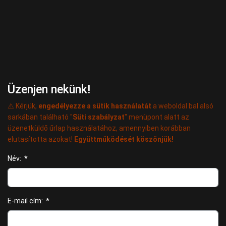
Üzenjen nekünk!
⚠️ Kérjük,
engedélyezze a sütik használatát
a weboldal bal alsó
sarkában található "
Süti szabályzat
" menüpont alatt az
üzenetküldő űrlap használatához, amennyiben korábban
elutasította azokat!
Együttműködését köszönjük!
Név:
*
E-mail cím:
*