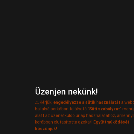
Üzenjen nekünk!
⚠️ Kérjük,
engedélyezze a sütik használatát
a webo
bal alsó sarkában található "
Süti szabályzat
" menü
alatt az üzenetküldő űrlap használatához, amenny
korábban elutasította azokat!
Együttműködését
köszönjük!