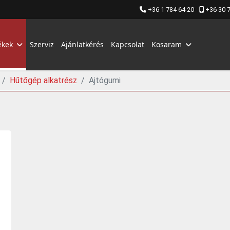
+36 1 784 64 20
+36 30 
ékek
Szerviz
Ajánlatkérés
Kapcsolat
Kosaram
Hűtőgép alkatrész
Ajtógumi