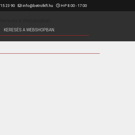
715 23 90
info@betrolkft.hu
H-P 8:00 - 17:00
Keresés a Webshopban: