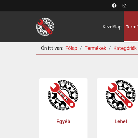
Kezdőlap
Term
Ön itt van:
Főlap
Termékek
Kategóriák
Egyéb
Lehel