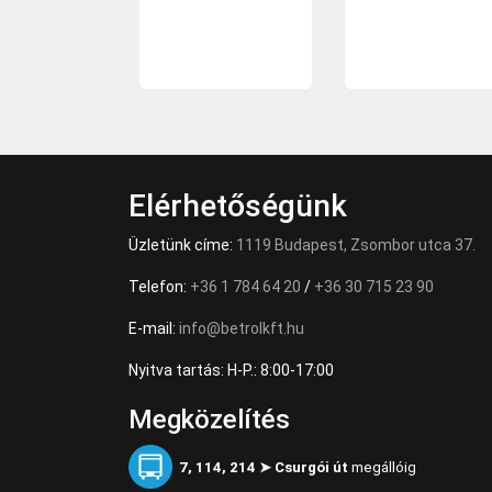
Elérhetőségünk
Üzletünk címe:
1119 Budapest, Zsombor utca 37.
Telefon:
+36 1 784 64 20
/
+36 30 715 23 90
E-mail:
info@betrolkft.hu
Nyitva tartás: H-P.: 8:00-17:00
Megközelítés
7, 114, 214 ➤ Csurgói út
megállóig