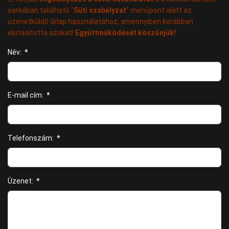
sarkában található "
Süti szabályzat
" menüpont alatt az
üzenetküldő űrlap használatához, amennyiben korábban
elutasította azokat!
Együttműködését köszönjük!
Név:
*
E-mail cím:
*
Telefonszám:
*
Üzenet:
*