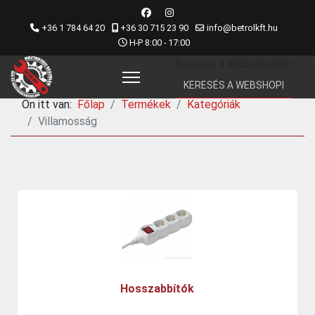
+36 1 784 64 20
+36 30 715 23 90
info@betrolkft.hu
H-P 8:00 - 17:00
Keresés a Webshopban:
Ön itt van:
Főlap
Termékek
Kategóriák
Villamosság
Hosszabbítók