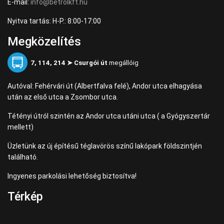
E-mail:
info@betrolkft.hu
Nyitva tartás: H-P.: 8:00-17:00
Megközelítés
7, 114, 214 ➤ Csurgói út
megállóig
Autóval: Fehérvári út (Albertfalva felé), Andor utca elhagyása
után az első utca a Zsombor utca.
Tétényi útról szintén az Andor utca utáni utca ( a Gyógyszertár
mellett)
Üzletünk az új építésű téglavörös színű lakópark földszintjén
található.
Ingyenes parkolási lehetőség biztosítva!
Térkép