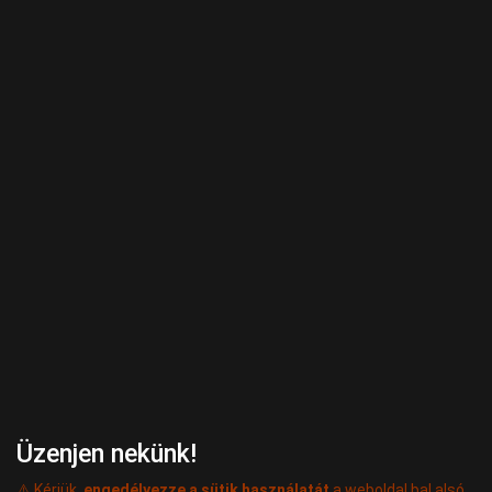
Üzenjen nekünk!
⚠️ Kérjük,
engedélyezze a sütik használatát
a weboldal bal alsó