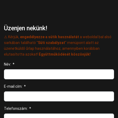
Üzenjen nekünk!
⚠️ Kérjük,
engedélyezze a sütik használatát
a weboldal bal alsó
sarkában található "
Süti szabályzat
" menüpont alatt az
üzenetküldő űrlap használatához, amennyiben korábban
elutasította azokat!
Együttműködését köszönjük!
Név:
*
E-mail cím:
*
Telefonszám:
*