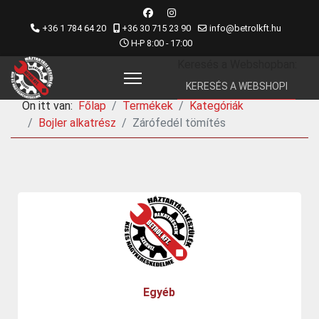
+36 1 784 64 20
+36 30 715 23 90
info@betrolkft.hu
H-P 8:00 - 17:00
Keresés a Webshopban:
Ön itt van:
Főlap
Termékek
Kategóriák
Bojler alkatrész
Zárófedél tömítés
Egyéb