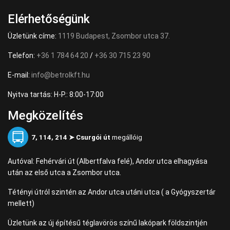
Elérhetőségünk
Üzletünk címe:
1119 Budapest, Zsombor utca 37.
Telefon:
+36 1 784 64 20
/
+36 30 715 23 90
E-mail:
info@betrolkft.hu
Nyitva tartás: H-P.: 8:00-17:00
Megközelítés
7, 114, 214 ➤ Csurgói út
megállóig
Autóval: Fehérvári út (Albertfalva felé), Andor utca elhagyása
után az első utca a Zsombor utca.
Tétényi útról szintén az Andor utca utáni utca ( a Gyógyszertár
mellett)
Üzletünk az új építésű téglavörös színű lakópark földszintjén