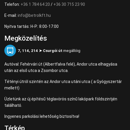
Telefon:
+36 1 784 64 20
/
+36 30 715 23 90
E-mail:
info@betrolkft.hu
Nyitva tartás: H-P.: 8:00-17:00
Megközelítés
7, 114, 214 ➤ Csurgói út
megállóig
Autóval: Fehérvári út (Albertfalva felé), Andor utca elhagyása
után az első utca a Zsombor utca.
Tétényi útról szintén az Andor utca utáni utca ( a Gyógyszertár
mellett)
Üzletünk az új építésű téglavörös színű lakópark földszintjén
található.
Ingyenes parkolási lehetőség biztosítva!
Térkép