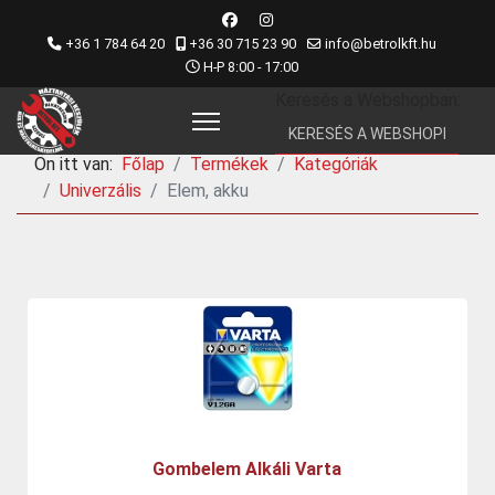
+36 1 784 64 20
+36 30 715 23 90
info@betrolkft.hu
H-P 8:00 - 17:00
Keresés a Webshopban:
Ön itt van:
Főlap
Termékek
Kategóriák
Univerzális
Elem, akku
Gombelem Alkáli Varta