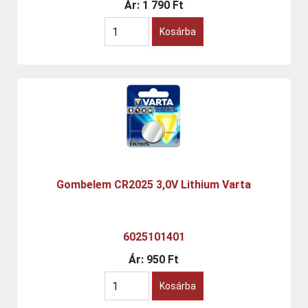
Ár:
1 790 Ft
Kosárba
Gombelem CR2025 3,0V Lithium Varta
6025101401
Ár:
950 Ft
Kosárba