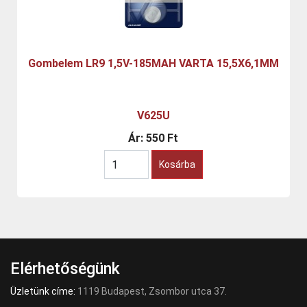
Gombelem LR9 1,5V-185MAH VARTA 15,5X6,1MM
V625U
Ár:
550 Ft
Kosárba
Elérhetőségünk
Üzletünk címe:
1119 Budapest, Zsombor utca 37.