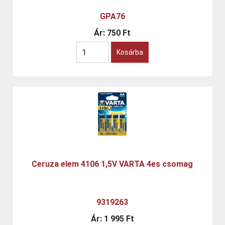
GPA76
Ár:
750 Ft
Kosárba
Ceruza elem 4106 1,5V VARTA 4es csomag
9319263
Ár:
1 995 Ft