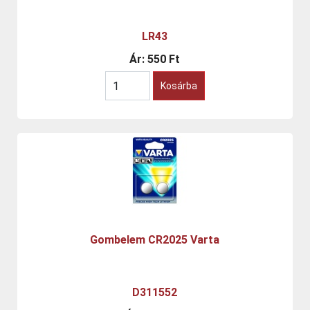
LR43
Ár:
550 Ft
Kosárba
Gombelem CR2025 Varta
D311552