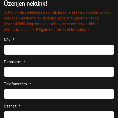
Üzenjen nekünk!
⚠️ Kérjük,
engedélyezze a sütik használatát
a weboldal bal alsó
sarkában található "
Süti szabályzat
" menüpont alatt az
üzenetküldő űrlap használatához, amennyiben korábban
elutasította azokat!
Együttműködését köszönjük!
Név:
*
E-mail cím:
*
Telefonszám:
*
Üzenet:
*