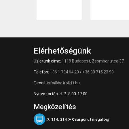
Elérhetőségünk
Üzletünk címe:
1119 Budapest, Zsombor utca 37.
Telefon:
+36 1 784 64 20
/
+36 30 715 23 90
E-mail:
info@betrolkft.hu
Nyitva tartás: H-P.: 8:00-17:00
Megközelítés
7, 114, 214 ➤ Csurgói út
megállóig