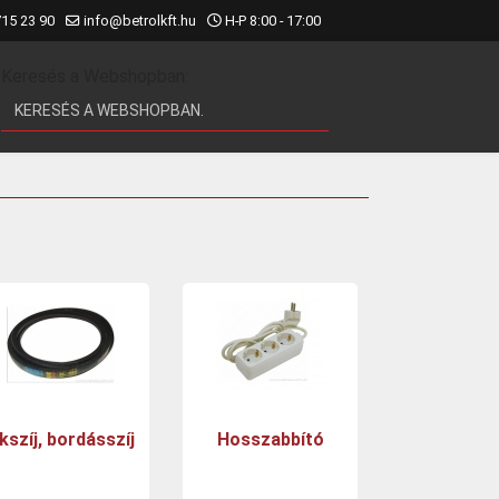
715 23 90
info@betrolkft.hu
H-P 8:00 - 17:00
Keresés a Webshopban:
kszíj, bordásszíj
Hosszabbító