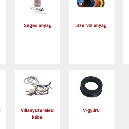
Segéd anyag
Szerviz anyag
i
Villanyszerelési
V-gyűrű
kábel