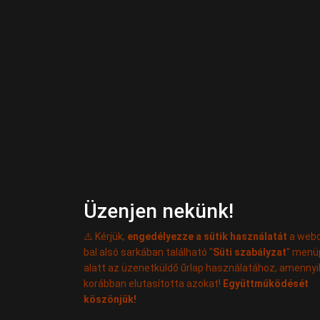
Üzenjen nekünk!
⚠️ Kérjük,
engedélyezze a sütik használatát
a webo
bal alsó sarkában található "
Süti szabályzat
" menü
alatt az üzenetküldő űrlap használatához, amenny
korábban elutasította azokat!
Együttműködését
köszönjük!