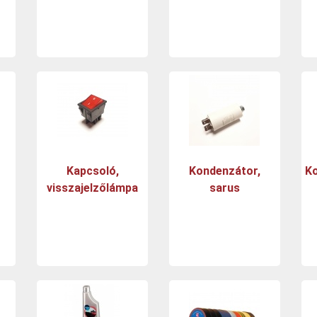
Kapcsoló,
Kondenzátor,
Ko
visszajelzőlámpa
sarus