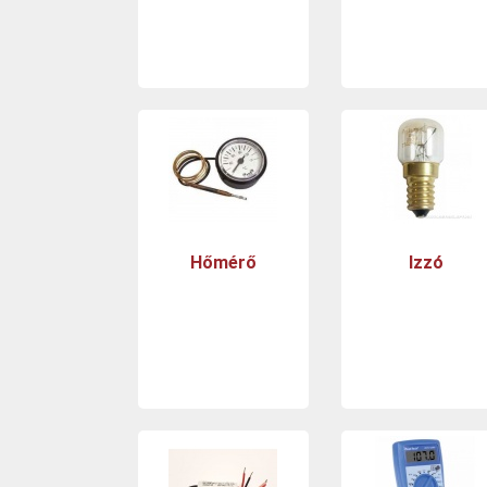
Hőmérő
Izzó