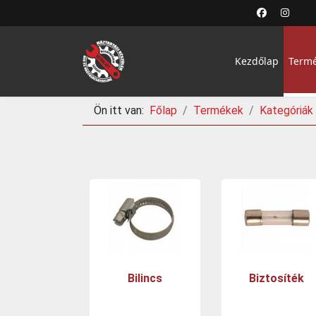
Kezdőlap
Term
Ön itt van:
Főlap
Termékek
Kategóriák
Bilincs
Biztosíték