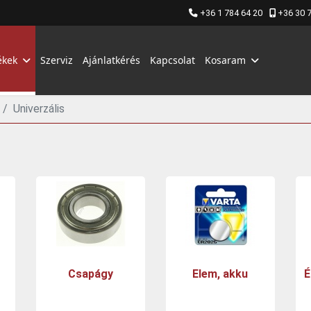
+36 1 784 64 20
+36 30 
ékek
Szerviz
Ajánlatkérés
Kapcsolat
Kosaram
Univerzális
Csapágy
Elem, akku
É