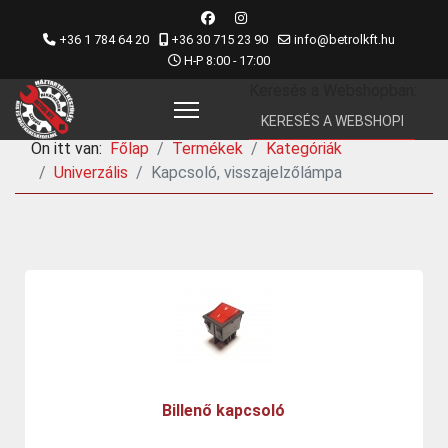
+36 1 784 64 20
+36 30 715 23 90
info@betrolkft.hu
H-P 8:00 - 17:00
Keresés a Webshopban:
Ön itt van:
Főlap
Termékek
Kategóriák
Univerzális
Kapcsoló, visszajelzőlámpa
Billenő kapcsoló