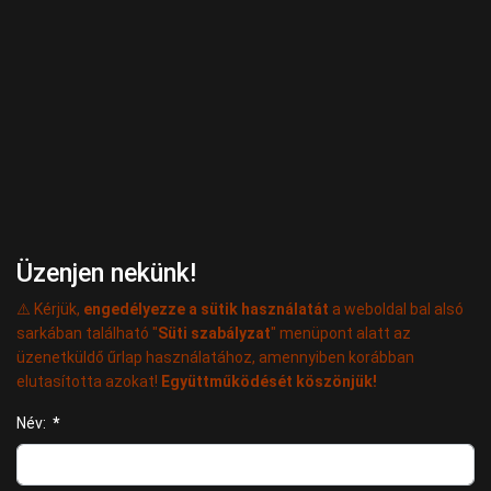
Üzenjen nekünk!
⚠️ Kérjük,
engedélyezze a sütik használatát
a weboldal bal alsó
sarkában található "
Süti szabályzat
" menüpont alatt az
üzenetküldő űrlap használatához, amennyiben korábban
elutasította azokat!
Együttműködését köszönjük!
Név:
*