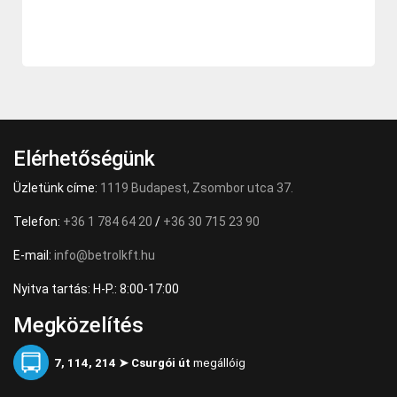
Elérhetőségünk
Üzletünk címe:
1119 Budapest, Zsombor utca 37.
Telefon:
+36 1 784 64 20
/
+36 30 715 23 90
E-mail:
info@betrolkft.hu
Nyitva tartás: H-P.: 8:00-17:00
Megközelítés
7, 114, 214 ➤ Csurgói út
megállóig