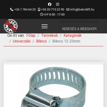
+36 1 784 64 20
+36 30 715 23 90
info@betrolkft.hu
H-P 8:00 - 17:00
Keresés a Webshopban:
Ön itt van:
Főlap
Termékek
Kategóriák
Univerzális
Bilincs
Bilincs 12-20mm