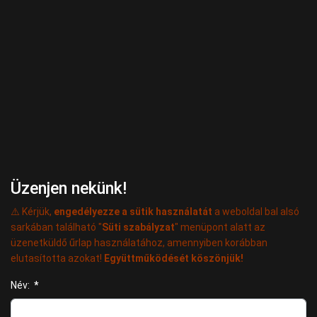
Üzenjen nekünk!
⚠️ Kérjük,
engedélyezze a sütik használatát
a weboldal bal alsó
sarkában található "
Süti szabályzat
" menüpont alatt az
üzenetküldő űrlap használatához, amennyiben korábban
elutasította azokat!
Együttműködését köszönjük!
Név:
*