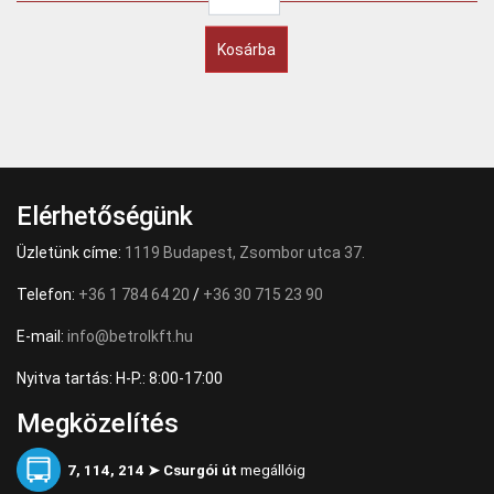
Kosárba
Elérhetőségünk
Üzletünk címe:
1119 Budapest, Zsombor utca 37.
Telefon:
+36 1 784 64 20
/
+36 30 715 23 90
E-mail:
info@betrolkft.hu
Nyitva tartás: H-P.: 8:00-17:00
Megközelítés
7, 114, 214 ➤ Csurgói út
megállóig